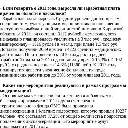
- Если говорить о 2011 годе, выросла ли заработная плата
врачей по области и насколько?
- Заработная плата выросла. Средний уровень доплат врачам-
специалистам, участвующим в мероприятиях по повышению
доступности амбулаторной медицинской помощи в Кировской
области за 2011 год составил 3112 рублей ежемесячно, хотя
изначально планировалось увеличить на 3 тыс.руб., среднему
медперсоналу – 1516 рублей в месяц, при плане 1,5 тыс.руб.
Доплаты получили 2039 врачей и 4223 средних медицинских
работников. По отношению к 2010 году, рост средней
заработной платы за 2011 год составил у врачей 15,3% (21 102
руб.), у среднего персонала 14,3% (11360 руб.). К 2013 году
планируется довести увеличение фонда оплаты труда
медицинских работников до 30% от уровня января 2011 года.
- Какие еще мероприятия реализуются в рамках программы
модернизации?
- Основные мы уже перечислили. Остается добавить, что
благодаря программе в 2011 году за счет средств
территориального фонда ОМС была проведена
диспансеризации 14-летних подростков, которую прошли 10237
человек, что составляет 87,2% от общего количества подростков,
подлежащих диспансеризации. Это мероприятие будут
продолжено в 2012 году.