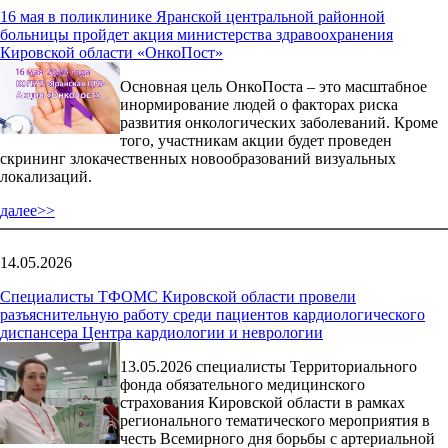
16 мая в поликлинике Яранской центральной районной
больницы пройдет акция министерства здравоохранения
Кировской области «ОнкоПост»
Основная цель ОнкоПоста – это масштабное
инормирование людей о факторах риска
развития онкологических заболеваний. Кроме
того, участникам акции будет проведен
скрининг злокачественных новообразований визуальных
локализаций.
далее>>
14.05.2026
Специалисты ТФОМС Кировской области провели
разъяснительную работу среди пациентов кардиологического
диспансера Центра кардиологии и неврологии
13.05.2026 специалисты Территориального
фонда обязательного медицинского
страхования Кировской области в рамках
регионального тематического мероприятия в
честь Всемирного дня борьбы с артериальной