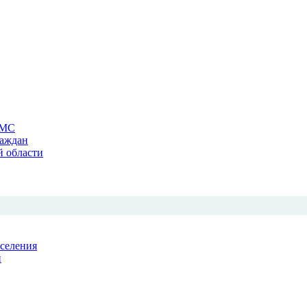
ОМС
раждан
й области
аселения
й